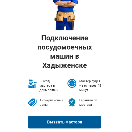
Подключение
посудомоечных
машин в
Хадыженске
Выезд
Мастер будет
мастера в
у вас через 45
день заявки
минут
Антикризисные
Гарантия от
цены
мастера
Вызвать мастера