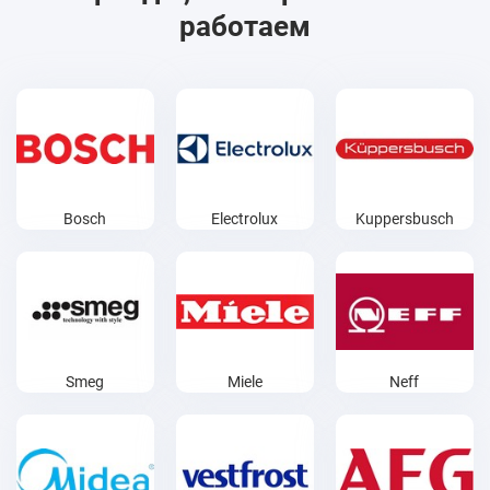
работаем
Bosch
Electrolux
Kuppersbusch
Smeg
Miele
Neff